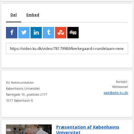
Del
Embed
URL
to
share
Kontakt:
KU Kommunikation
Webteamet
Københavns Universitet
web
@
adm
.
ku
.
dk
Nørregade 10, postboks 2177
1017 København K
Præsentation af Københavns
Universitet