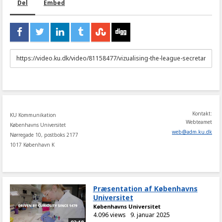
Del
Embed
URL
to
share
Kontakt:
KU Kommunikation
Webteamet
Københavns Universitet
web
@
adm
.
ku
.
dk
Nørregade 10, postboks 2177
1017 København K
Præsentation af Københavns
Universitet
Københavns Universitet
4.096 views
9. januar 2025