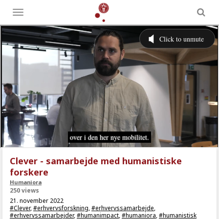
Toggle
menu
Clever - samarbejde med humanistiske
forskere
Humaniora
250 views
21. november 2022
#Clever
,
#erhvervsforskning
,
#erhvervssamarbejde
,
#erhvervssamarbejder
,
#humanimpact
,
#humaniora
,
#humanistisk