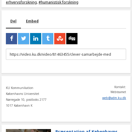
erhvervsforskning
,
#humanistisk forskning
Del
Embed
URL
to
share
Kontakt:
KU Kommunikation
Webteamet
Københavns Universitet
web
@
adm
.
ku
.
dk
Nørregade 10, postboks 2177
1017 København K
Præsentation af Københavns