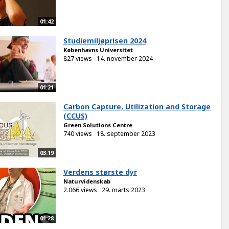
01:42
Studiemiljøprisen 2024
Københavns Universitet
827 views
14. november 2024
01:21
Carbon Capture, Utilization and Storage
(CCUS)
Green Solutions Centre
740 views
18. september 2023
03:19
Verdens største dyr
Naturvidenskab
2.066 views
29. marts 2023
01:28