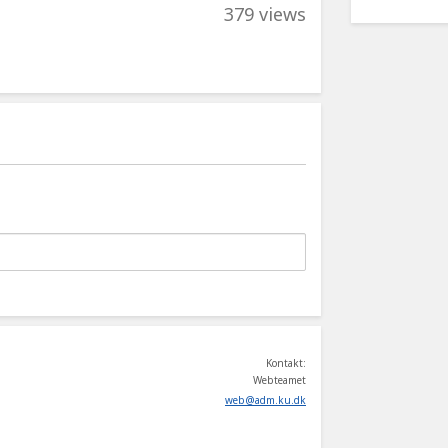
379 views
Kontakt:
Webteamet
web
@
adm
.
ku
.
dk