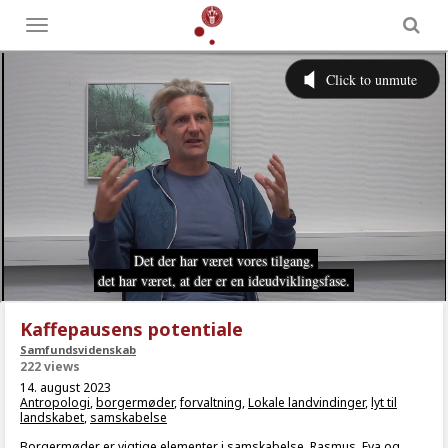
Toggle
menu
Kaffepausens potentiale
Samfundsvidenskab
222 views
14. august 2023
Antropologi
,
borgermøder
,
forvaltning
,
Lokale landvindinger
,
lyt til
landskabet
,
samskabelse
Borgermøder er vigtige elementer i samskabelse. Rasmus, Eva og