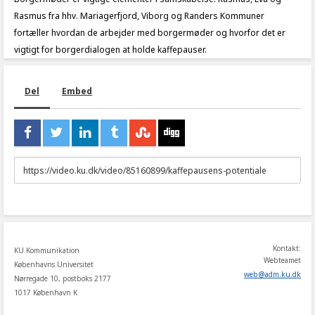
Rasmus fra hhv. Mariagerfjord, Viborg og Randers Kommuner
fortæller hvordan de arbejder med borgermøder og hvorfor det er
vigtigt for borgerdialogen at holde kaffepauser.
Del
Embed
URL
to
share
Kontakt:
KU Kommunikation
Webteamet
Københavns Universitet
web
@
adm
.
ku
.
dk
Nørregade 10, postboks 2177
1017 København K