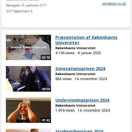
web
@
adm
.
ku
.
dk
Nørregade 10, postboks 2177
1017 København K
Præsentation af Københavns
Universitet
Københavns Universitet
4.136 views
9. januar 2025
02:18
Innovationsprisen 2024
Københavns Universitet
883 views
14. november 2024
00:50
Undervisningsprisen 2024
Københavns Universitet
1.916 views
14. november 2024
01:42
Studiemiljøprisen 2024