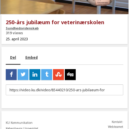
250-års jubilæum for veterinærskolen
Sundhedsvidenskab
319 views
25. april 2023
Del
Embed
URL
to
share
Kontakt:
KU Kommunikation
Webteamet
Københavns Universitet