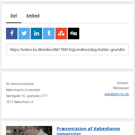
Del
Embed
URL
to
share
Kontakt:
KU Kommunikation
Webteamet
Københavns Universitet
web
@
adm
.
ku
.
dk
Nørregade 10, postboks 2177
1017 København K
Præsentation af Københavns
Universitet