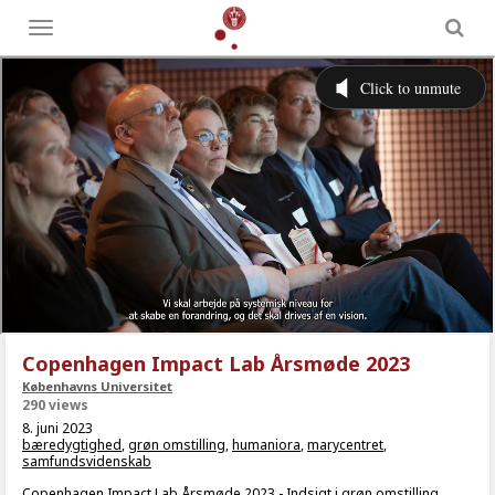
Toggle
menu
Copenhagen Impact Lab Årsmøde 2023
Københavns Universitet
290 views
8. juni 2023
bæredygtighed
,
grøn omstilling
,
humaniora
,
marycentret
,
samfundsvidenskab
Copenhagen Impact Lab Årsmøde 2023 - Indsigt i grøn omstilling