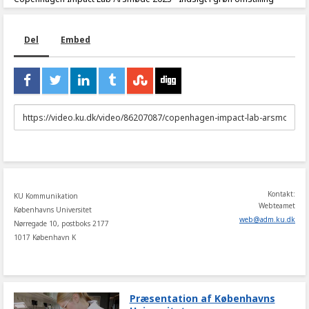
Del
Embed
URL
to
share
Kontakt:
KU Kommunikation
Webteamet
Københavns Universitet
web
@
adm
.
ku
.
dk
Nørregade 10, postboks 2177
1017 København K
Præsentation af Københavns