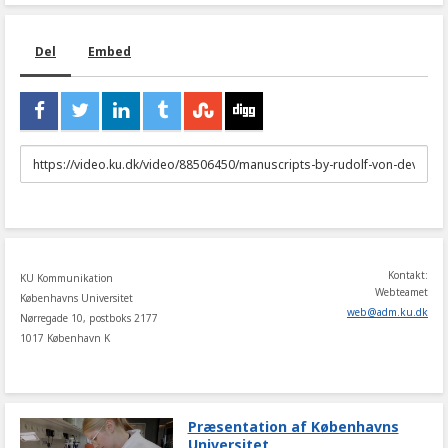
Del
Embed
URL
to
share
Kontakt:
KU Kommunikation
Webteamet
Københavns Universitet
web
@
adm
.
ku
.
dk
Nørregade 10, postboks 2177
1017 København K
Præsentation af Københavns
Universitet