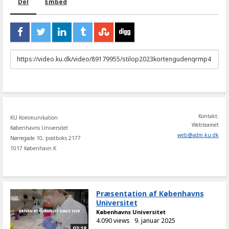
Del
Embed
URL
to
share
Kontakt:
KU Kommunikation
Webteamet
Københavns Universitet
web
@
adm
.
ku
.
dk
Nørregade 10, postboks 2177
1017 København K
Præsentation af Københavns
Universitet
Københavns Universitet
4.090 views
9. januar 2025
02:18