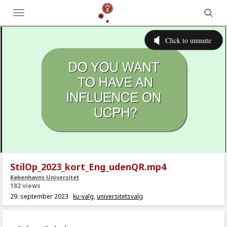
Toggle
menu
StilOp_2023_kort_Eng_udenQR.mp4
Københavns Universitet
182 views
29. september 2023
ku-valg
,
universitetsvalg