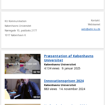
share
Kontakt:
KU Kommunikation
Webteamet
Københavns Universitet
web
@
adm
.
ku
.
dk
Nørregade 10, postboks 2177
1017 København K
Præsentation af Københavns
Universitet
Københavns Universitet
4.134 views
9. januar 2025
02:18
Innovationsprisen 2024
Københavns Universitet
883 views
14. november 2024
00:50