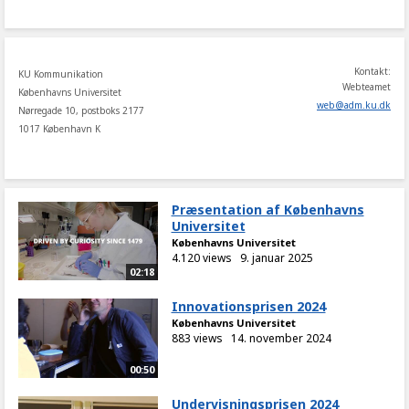
share
Kontakt:
KU Kommunikation
Webteamet
Københavns Universitet
web
@
adm
.
ku
.
dk
Nørregade 10, postboks 2177
1017 København K
Præsentation af Københavns
Universitet
Københavns Universitet
4.120 views
9. januar 2025
02:18
Innovationsprisen 2024
Københavns Universitet
883 views
14. november 2024
00:50
Undervisningsprisen 2024