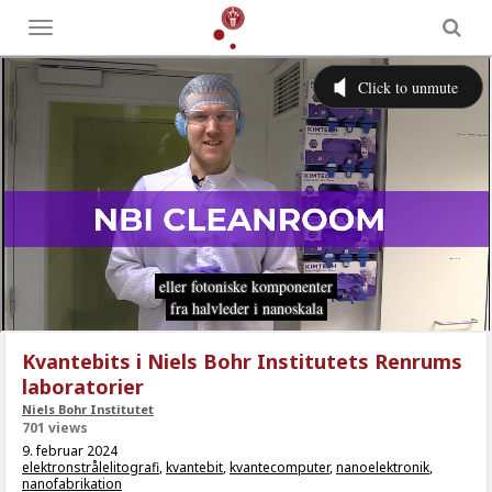
Toggle
menu
Kvantebits i Niels Bohr Institutets Renrums
laboratorier
Niels Bohr Institutet
701 views
9. februar 2024
elektronstrålelitografi
,
kvantebit
,
kvantecomputer
,
nanoelektronik
,
nanofabrikation