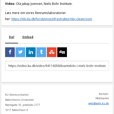
Video:
Ola Jakup Joensen, Niels Bohr Institute.
Læs mere om vores Renrumslaboratorier
her:
https://nbi.ku.dk/forskningsinfrastruktur/nbi-cleanroom
Del
Embed
URL
to
share
Kontakt:
KU Kommunikation
Webteamet
Københavns Universitet
web
@
adm
.
ku
.
dk
Nørregade 10, postboks 2177
1017 København K