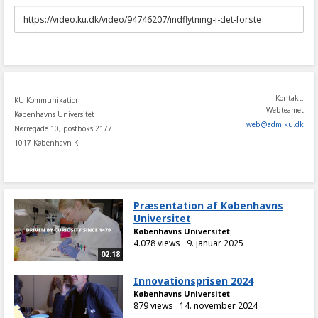
URL
to
share
Kontakt:
KU Kommunikation
Webteamet
Københavns Universitet
web
@
adm
.
ku
.
dk
Nørregade 10, postboks 2177
1017 København K
Præsentation af Københavns
Universitet
Københavns Universitet
4.078 views
9. januar 2025
02:18
Innovationsprisen 2024
Københavns Universitet
879 views
14. november 2024