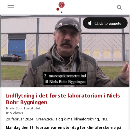
Toggle
menu
Indflytning i det første laboratorium i Niels
Bohr Bygningen
Niels Bohr Institutet
815 views
20. februar 2024
Green2Ice
,
is og klima
,
klimaforskning
,
PICE
Mandag den 19. februar var en stor dag for klimaforskerne på