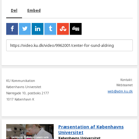
Del
Embed
URL
to
share
Kontakt:
KU Kommunikation
Webteamet
Københavns Universitet
web
@
adm
.
ku
.
dk
Nørregade 10, postboks 2177
1017 København K
Præsentation af Københavns
Universitet
Københavns Universitet