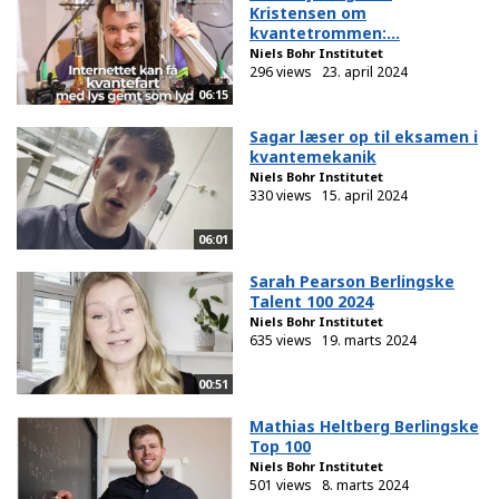
Kristensen om
kvantetrommen:...
Niels Bohr Institutet
296 views
23. april 2024
06:15
Sagar læser op til eksamen i
kvantemekanik
Niels Bohr Institutet
330 views
15. april 2024
06:01
Sarah Pearson Berlingske
Talent 100 2024
Niels Bohr Institutet
635 views
19. marts 2024
00:51
Mathias Heltberg Berlingske
Top 100
Niels Bohr Institutet
501 views
8. marts 2024