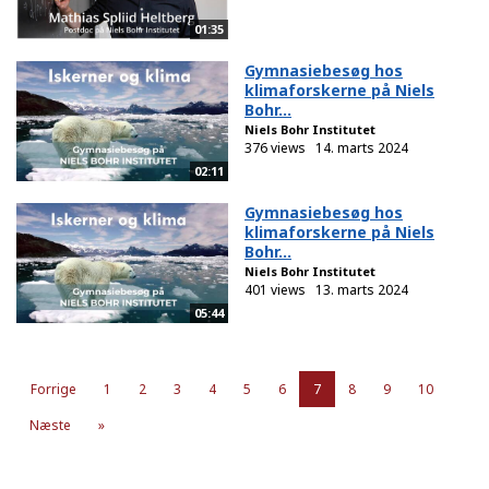
01:35
Gymnasiebesøg hos
klimaforskerne på Niels
Bohr...
Niels Bohr Institutet
376 views
14. marts 2024
02:11
Gymnasiebesøg hos
klimaforskerne på Niels
Bohr...
Niels Bohr Institutet
401 views
13. marts 2024
05:44
Forrige
1
2
3
4
5
6
7
8
9
10
Næste
»