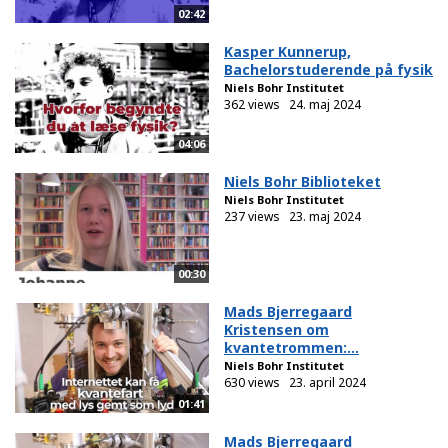
02:42
Kasper Kunnerup,
Bachelorstuderende på fysik
Niels Bohr Institutet
362 views
24. maj 2024
04:06
Niels Bohr Biblioteket
Niels Bohr Institutet
237 views
23. maj 2024
00:30
Mads Bjerregaard
Kristensen om
kvantetrommen:...
Niels Bohr Institutet
630 views
23. april 2024
01:41
Mads Bjerregaard