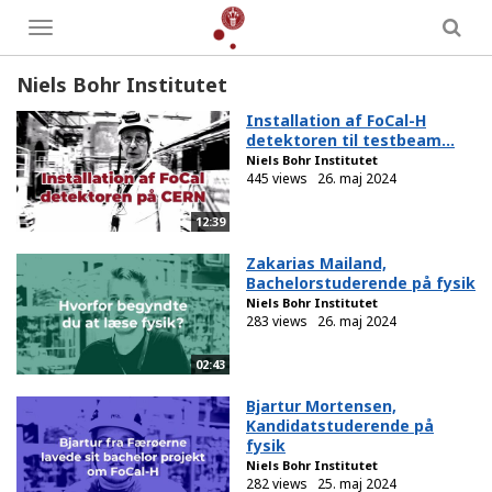
Toggle
menu
Niels Bohr Institutet
Installation af FoCal-H
detektoren til testbeam...
Niels Bohr Institutet
445 views
26. maj 2024
12:39
Zakarias Mailand,
Bachelorstuderende på fysik
Niels Bohr Institutet
283 views
26. maj 2024
02:43
Bjartur Mortensen,
Kandidatstuderende på
fysik
Niels Bohr Institutet
282 views
25. maj 2024