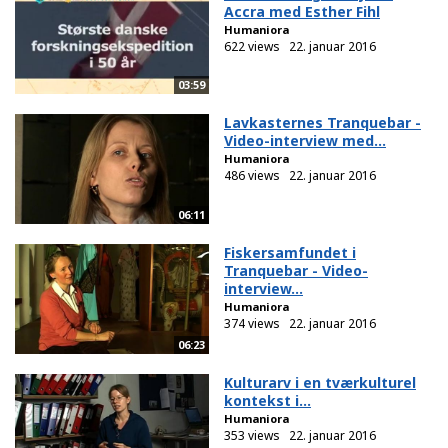
Accra med Esther Fihl
Humaniora
622 views
22. januar 2016
03:59
Lavkasternes Tranquebar -
Video-interview med...
Humaniora
486 views
22. januar 2016
06:11
Fiskersamfundet i
Tranquebar - Video-
interview...
Humaniora
374 views
22. januar 2016
06:23
Kulturarv i en tværkulturel
kontekst i...
Humaniora
353 views
22. januar 2016