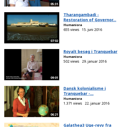
05:31
Tharangambadi -
Restoration of Governor...
Humaniora
655 views
15. juni 2016
07:02
Royalt besøg i Tranquebar
Humaniora
502 views
29. januar 2016
09:01
Dansk kolonialisme i
Tranquebar -...
Humaniora
1.371 views
22. januar 2016
06:21
Galathea3 Uge-revy fra