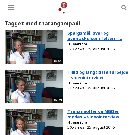
Toggle
menu
Tagget med tharangampadi
Spørgsmål, svar og
overraskelser i felten –...
Humaniora
329 views
25. august 2016
03:01
Tillid og langtidsfeltarbejde
– videointerview...
Humaniora
317 views
25. august 2016
02:29
Tsunamioffer og NGOer
mødes – videointerview...
Humaniora
505 views
25. august 2016