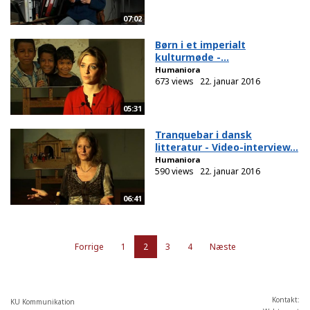
07:02
Børn i et imperialt
kulturmøde -...
Humaniora
673 views
22. januar 2016
05:31
Tranquebar i dansk
litteratur - Video-interview...
Humaniora
590 views
22. januar 2016
06:41
Forrige
1
2
3
4
Næste
Kontakt:
KU Kommunikation