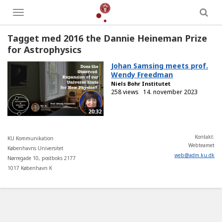
Toggle
menu
Tagget med 2016 the Dannie Heineman Prize
for Astrophysics
Johan Samsing meets prof.
Wendy Freedman
Niels Bohr Institutet
258 views
14. november 2023
20:32
Kontakt:
KU Kommunikation
Webteamet
Københavns Universitet
web
@
adm
.
ku
.
dk
Nørregade 10, postboks 2177
1017 København K