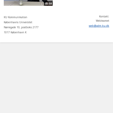
05:58
Kontakt:
KU Kommunikation
Webteamet
Københavns Universitet
web
@
adm
.
ku
.
dk
Nørregade 10, postboks 2177
1017 København K