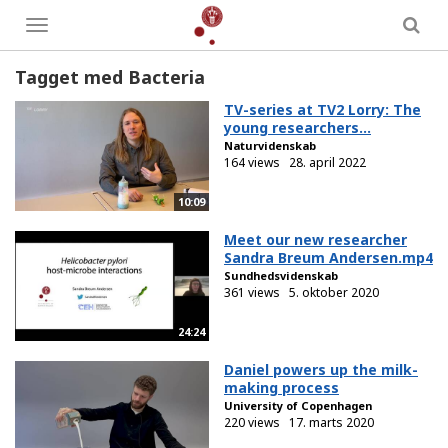
Toggle
menu
Tagget med Bacteria
TV-series at TV2 Lorry: The
young researchers...
Naturvidenskab
164 views
28. april 2022
10:09
Meet our new researcher
Sandra Breum Andersen.mp4
Sundhedsvidenskab
361 views
5. oktober 2020
24:24
Daniel powers up the milk-
making process
University of Copenhagen
220 views
17. marts 2020