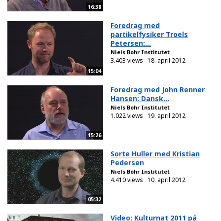
16:38
Foredrag med
partikelfysiker Troels
Petersen:...
Niels Bohr Institutet
3.403 views
18. april 2012
15:04
Foredrag med John Renner
Hansen: Dansk...
Niels Bohr Institutet
1.022 views
19. april 2012
15:26
Sorte Huller med Kristian
Pedersen
Niels Bohr Institutet
4.410 views
10. april 2012
05:32
Video: Kulturnat 2011 på