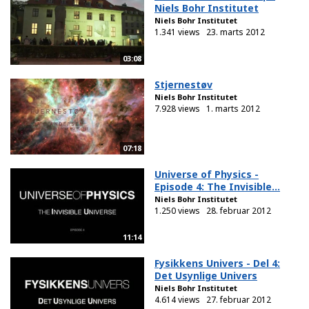
Niels Bohr Institutet
Niels Bohr Institutet
1.341 views
23. marts 2012
03:08
Stjernestøv
Niels Bohr Institutet
7.928 views
1. marts 2012
07:18
Universe of Physics -
Episode 4: The Invisible...
Niels Bohr Institutet
1.250 views
28. februar 2012
11:14
Fysikkens Univers - Del 4:
Det Usynlige Univers
Niels Bohr Institutet
4.614 views
27. februar 2012