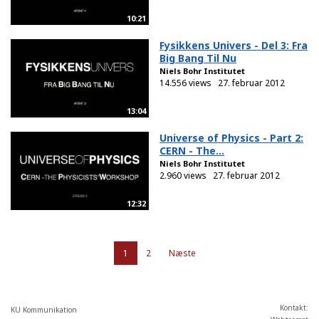
10:21
Fysikkens Univers - Del 3: Fra
Big Bang Til Nu
Niels Bohr Institutet
14.556 views
27. februar 2012
13:04
Universe of Physics - Part 2:
CERN - The...
Niels Bohr Institutet
2.960 views
27. februar 2012
12:32
1
2
Næste
Kontakt:
KU Kommunikation