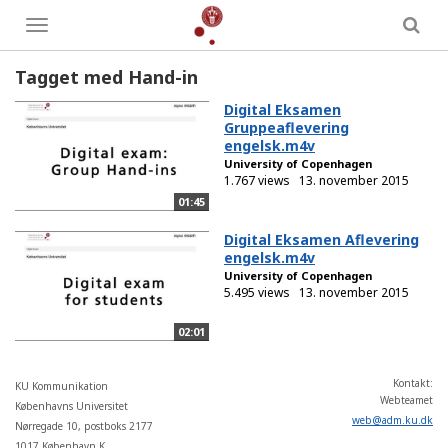
Toggle
menu
Tagget med Hand-in
Digital Eksamen
Gruppeaflevering
engelsk.m4v
University of Copenhagen
1.767 views
13. november 2015
01:45
Digital Eksamen Aflevering
engelsk.m4v
University of Copenhagen
5.495 views
13. november 2015
02:01
Kontakt:
KU Kommunikation
Webteamet
Københavns Universitet
web
@
adm
.
ku
.
dk
Nørregade 10, postboks 2177
1017 København K