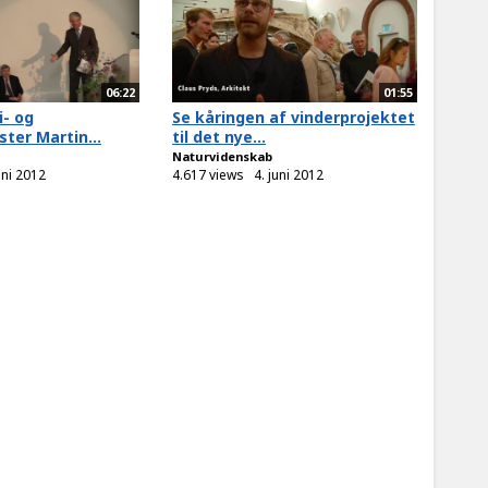
06:22
01:55
i- og
Se kåringen af vinderprojektet
ter Martin...
til det nye...
Naturvidenskab
uni 2012
4.617 views
4. juni 2012