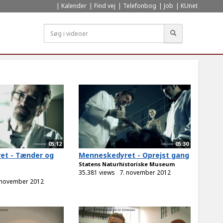
Kalender
Find vej
Telefonbog
Job
KUnet
Søg
05:12
05:30
et - Tænder og
Menneskedyret - Oprejst gang
Statens Naturhistoriske Museum
35.381 views
7. november 2012
 november 2012