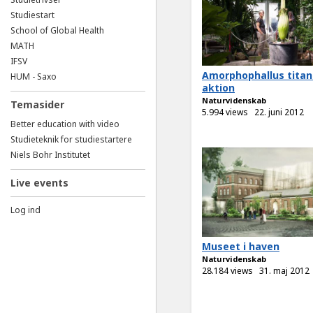
Studiestart
School of Global Health
MATH
IFSV
Amorphophallus titan
HUM - Saxo
aktion
Naturvidenskab
Temasider
5.994 views
22. juni 2012
Better education with video
Studieteknik for studiestartere
Niels Bohr Institutet
Live events
Log ind
Museet i haven
Naturvidenskab
28.184 views
31. maj 2012