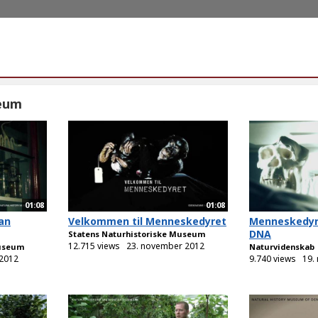
eum
01:08
01:08
an
Velkommen til Menneskedyret
Menneskedyr
DNA
Statens Naturhistoriske Museum
12.715 views
23. november 2012
Museum
Naturvidenskab
 2012
9.740 views
19.