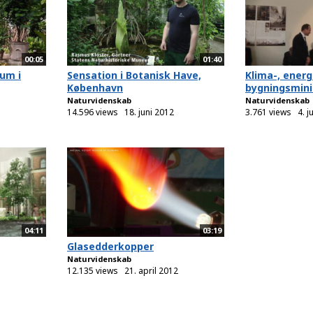
00:05
01:40
um i
Sensation i Botanisk Have,
Klima-, energ
København
bygningsminis
Naturvidenskab
Naturvidenskab
14.596 views
18. juni 2012
3.761 views
4. j
04:11
03:19
Glasedderkopper
Naturvidenskab
12.135 views
21. april 2012