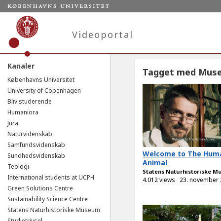
Videoportal
Kanaler
Tagget med Mus
Københavns Universitet
University of Copenhagen
Bliv studerende
Humaniora
Jura
Naturvidenskab
Samfundsvidenskab
Welcome to The Hum
Sundhedsvidenskab
Animal
Teologi
Statens Naturhistoriske 
International students at UCPH
4.012 views
23. november
Green Solutions Centre
Sustainability Science Centre
Statens Naturhistoriske Museum
Studietrivsel