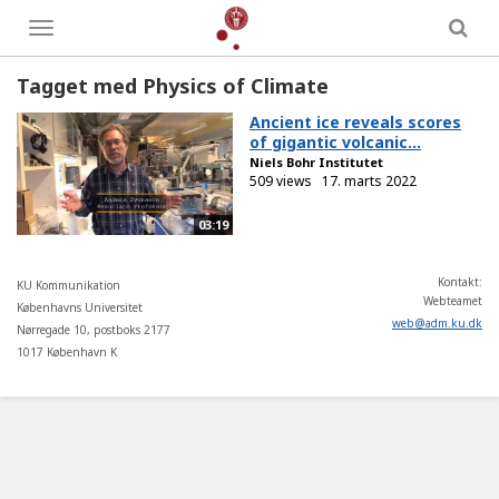
Toggle
menu
Tagget med Physics of Climate
Ancient ice reveals scores
of gigantic volcanic...
Niels Bohr Institutet
509 views
17. marts 2022
03:19
Kontakt:
KU Kommunikation
Webteamet
Københavns Universitet
web
@
adm
.
ku
.
dk
Nørregade 10, postboks 2177
1017 København K