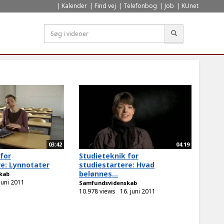
Kalender
Find vej
Telefonbog
Job
KUnet
Søg
03:42
04:19
for
Studieteknik for
re: Lynnotater
studiestartere: Hvad
belønnes...
kab
juni 2011
Samfundsvidenskab
10.978 views
16. juni 2011