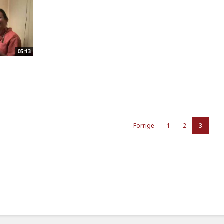
05:13
Forrige
1
2
3