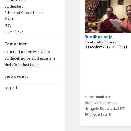
Studiestart
School of Global Health
MATH
IFSV
HUM - Saxo
Buddhas veje
Samfundsvidenskab
Temasider
9.146 views
12. maj 2011
Better education with video
Studieteknik for studiestartere
Niels Bohr Institutet
Live events
Log ind
KU Kommunikation
Københavns Universitet
Nørregade 10, postboks 2177
1017 København K