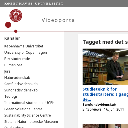
Videoportal
Kanaler
Tagget med det s
Københavns Universitet
University of Copenhagen
Bliv studerende
Humaniora
Jura
Naturvidenskab
Samfundsvidenskab
Studieteknik for
Sundhedsvidenskab
studiestartere: I ga
Teologi
de...
International students at UCPH
Samfundsvidenskab
Green Solutions Centre
3.436 views
16. juni 2011
Sustainability Science Centre
Statens Naturhistoriske Museum
Studietrivsel