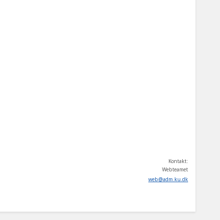
Kontakt:
Webteamet
web
@
adm
.
ku
.
dk