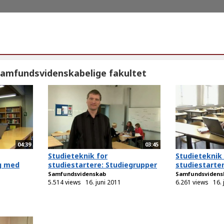
amfundsvidenskabelige fakultet
04:39
03:45
Studieteknik for
Studieteknik 
ng med
studiestartere: Studiegrupper
studiestarte
Samfundsvidenskab
Samfundsvidens
5.514 views
16. juni 2011
6.261 views
16. 