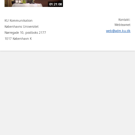
01:21:08
Kontakt:
KU Kommunikation
Webteamet
Københavns Universitet
web
@
adm
.
ku
.
dk
Nørregade 10, postboks 2177
1017 København K