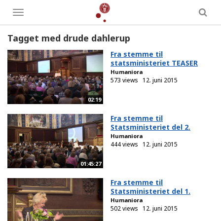
Toggle
menu
Tagget med drude dahlerup
Fra stemme til
statsministeriet TEASER
Humaniora
573 views
12. juni 2015
02:19
Fra stemme til
Statsministeriet del 2.
Humaniora
444 views
12. juni 2015
01:45:27
Fra stemme til
Statsministeriet del 1.
Humaniora
502 views
12. juni 2015