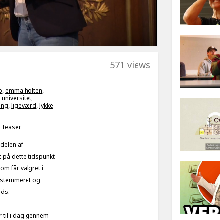
571 views
p
,
emma holten
,
universitet
,
ling
,
ligeværd
,
lykke
t Teaser
vdelen af
t på dette tidspunkt
om får valgret i
s stemmeret og
ads.
 til i dag gennem