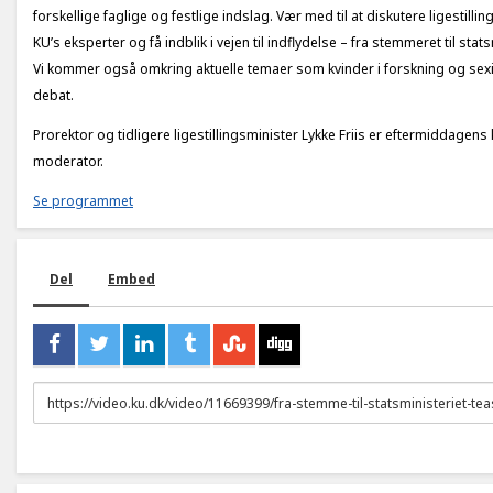
forskellige faglige og festlige indslag. Vær med til at diskutere ligestill
KU’s eksperter og få indblik i vejen til indflydelse – fra stemmeret til stat
Vi kommer også omkring aktuelle temaer som kvinder i forskning og sexi
debat.
Prorektor og tidligere ligestillingsminister Lykke Friis er eftermiddagens
moderator.
Se programmet
Del
Embed
URL
to
share