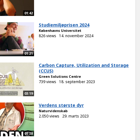
01:42
Studiemiljøprisen 2024
Københavns Universitet
826 views
14. november 2024
01:21
Carbon Capture, Utilization and Storage
(CCUS)
Green Solutions Centre
739 views
18. september 2023
03:19
Verdens største dyr
Naturvidenskab
2.050 views
29. marts 2023
01:28