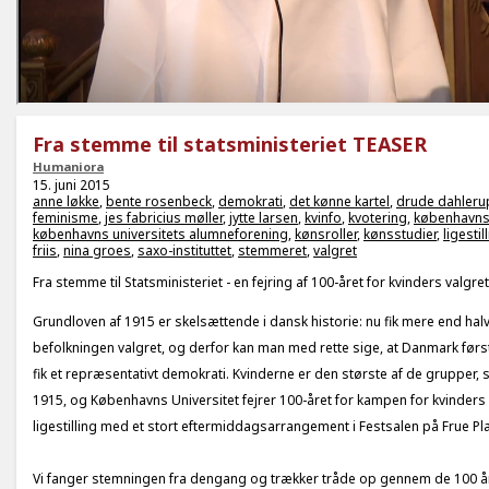
Fra stemme til statsministeriet TEASER
Humaniora
15. juni 2015
anne løkke
,
bente rosenbeck
,
demokrati
,
det kønne kartel
,
drude dahleru
feminisme
,
jes fabricius møller
,
jytte larsen
,
kvinfo
,
kvotering
,
københavns 
københavns universitets alumneforening
,
kønsroller
,
kønsstudier
,
ligestil
friis
,
nina groes
,
saxo-instituttet
,
stemmeret
,
valgret
Fra stemme til Statsministeriet - en fejring af 100-året for kvinders valgre
Grundloven af 1915 er skelsættende i dansk historie: nu fik mere end hal
befolkningen valgret, og derfor kan man med rette sige, at Danmark førs
fik et repræsentativt demokrati. Kvinderne er den største af de grupper, s
1915, og Københavns Universitet fejrer 100-året for kampen for kvinder
ligestilling med et stort eftermiddagsarrangement i Festsalen på Frue Pl
Vi fanger stemningen fra dengang og trækker tråde op gennem de 100 år