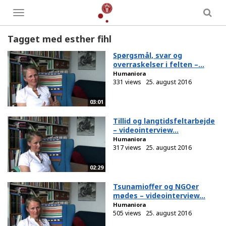
Toggle
menu
Tagget med esther fihl
Spørgsmål, svar og
overraskelser i felten –...
Humaniora
331 views
25. august 2016
03:01
Tillid og langtidsfeltarbejde
– videointerview...
Humaniora
317 views
25. august 2016
02:29
Tsunamioffer og NGOer
mødes – videointerview...
Humaniora
505 views
25. august 2016