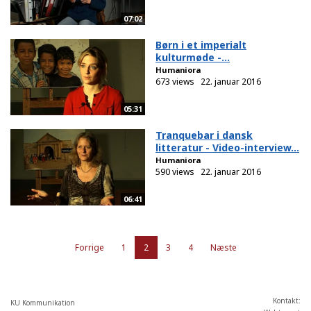
07:02
Børn i et imperialt
kulturmøde -...
Humaniora
673 views
22. januar 2016
05:31
Tranquebar i dansk
litteratur - Video-interview...
Humaniora
590 views
22. januar 2016
06:41
Forrige
1
2
3
4
Næste
Kontakt:
KU Kommunikation