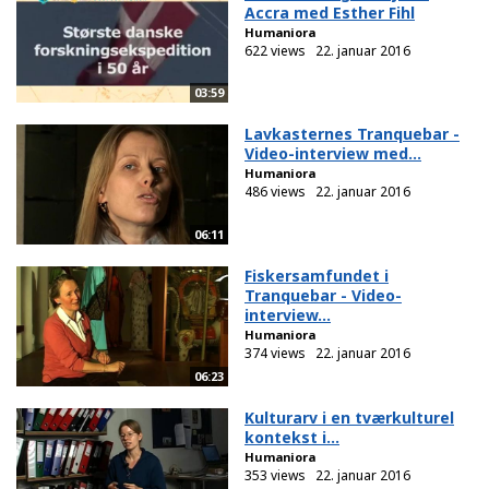
Accra med Esther Fihl
Humaniora
622 views
22. januar 2016
03:59
Lavkasternes Tranquebar -
Video-interview med...
Humaniora
486 views
22. januar 2016
06:11
Fiskersamfundet i
Tranquebar - Video-
interview...
Humaniora
374 views
22. januar 2016
06:23
Kulturarv i en tværkulturel
kontekst i...
Humaniora
353 views
22. januar 2016