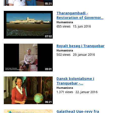
05:31
Tharangambadi -
Restoration of Governor...
Humaniora
655 views
15. juni 2016
07:02
Royalt besøg i Tranquebar
Humaniora
502 views
29. januar 2016
09:01
Dansk kolonialisme i
Tranquebar -...
Humaniora
1.371 views
22. januar 2016
06:21
Galathea3 Uge-revy fra