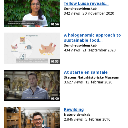
fellow Luisa reveals...
Sundhedsvidenskab
342 views
30. november 2020
01:56
A hologenomic approach to
sustainable food...
Sundhedsvidenskab
434 views
21. september 2020
01:53
At starte en samtale
Statens Naturhistoriske Museum
3.627 views
13. februar 2020
01:00
Rewilding
Naturvidenskab
2.846 views
5. februar 2016