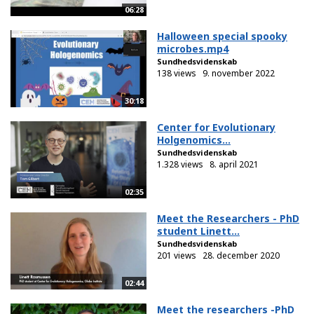
06:28
Halloween special spooky
microbes.mp4
Sundhedsvidenskab
138 views
9. november 2022
30:18
Center for Evolutionary
Holgenomics...
Sundhedsvidenskab
1.328 views
8. april 2021
02:35
Meet the Researchers - PhD
student Linett...
Sundhedsvidenskab
201 views
28. december 2020
02:44
Meet the researchers -PhD