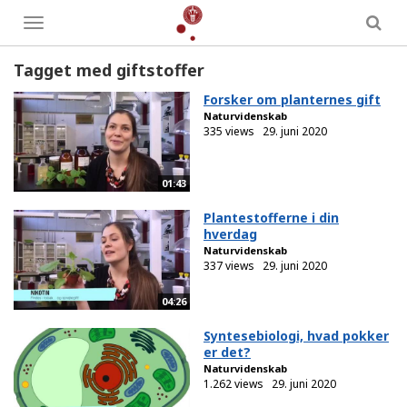
Toggle
menu
Tagget med giftstoffer
Forsker om planternes gift
Naturvidenskab
335 views
29. juni 2020
01:43
Plantestofferne i din
hverdag
Naturvidenskab
337 views
29. juni 2020
04:26
Syntesebiologi, hvad pokker
er det?
Naturvidenskab
1.262 views
29. juni 2020