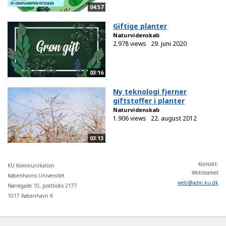
04:57
Giftige planter
Naturvidenskab
2.978 views
29. juni 2020
03:16
Ny teknologi fjerner
giftstoffer i planter
Naturvidenskab
1.906 views
22. august 2012
03:13
Kontakt:
KU Kommunikation
Webteamet
Københavns Universitet
web
@
adm
.
ku
.
dk
Nørregade 10, postboks 2177
1017 København K