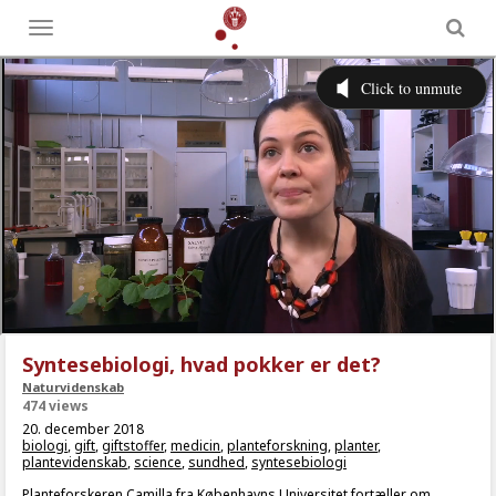
Toggle
menu
Syntesebiologi, hvad pokker er det?
Naturvidenskab
474 views
20. december 2018
biologi
,
gift
,
giftstoffer
,
medicin
,
planteforskning
,
planter
,
plantevidenskab
,
science
,
sundhed
,
syntesebiologi
Planteforskeren Camilla fra Københavns Universitet fortæller om,