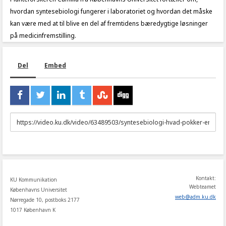
hvordan syntesebiologi fungerer i laboratoriet og hvordan det måske
kan være med at til blive en del af fremtidens bæredygtige løsninger
på medicinfremstilling.
Del
Embed
URL
to
share
Kontakt:
KU Kommunikation
Webteamet
Københavns Universitet
web
@
adm
.
ku
.
dk
Nørregade 10, postboks 2177
1017 København K