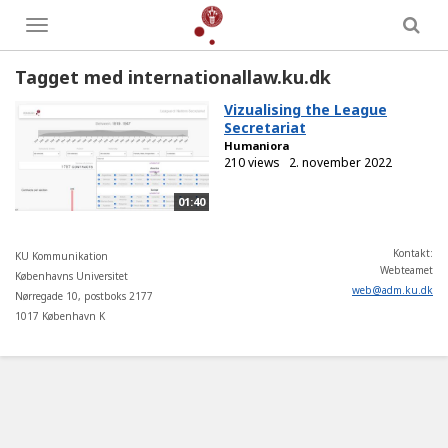
Toggle
menu
Tagget med internationallaw.ku.dk
Vizualising the League
Secretariat
Humaniora
210 views
2. november 2022
01:40
Kontakt:
KU Kommunikation
Webteamet
Københavns Universitet
web
@
adm
.
ku
.
dk
Nørregade 10, postboks 2177
1017 København K