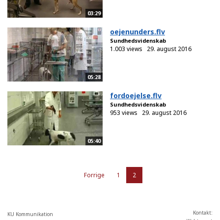
03:29
oejenunders.flv
Sundhedsvidenskab
1.003 views
29. august 2016
05:28
fordoejelse.flv
Sundhedsvidenskab
953 views
29. august 2016
05:40
Forrige
1
2
Kontakt:
KU Kommunikation