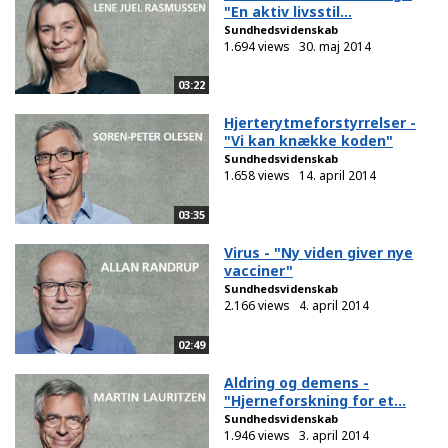
"En aktiv livsstil...
Sundhedsvidenskab
1.694 views
30. maj 2014
03:22
Hjerterytmeforstyrrelser -
"Vi kan knække koden"
Sundhedsvidenskab
1.658 views
14. april 2014
03:35
Virus - "Ny viden giver nye
vacciner"
Sundhedsvidenskab
2.166 views
4. april 2014
02:49
Aldring og demens -
"Hjerneforskning for et...
Sundhedsvidenskab
1.946 views
3. april 2014