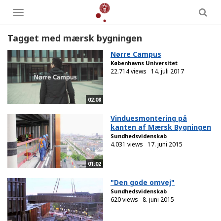
Toggle
menu
Tagget med mærsk bygningen
Nørre Campus
Københavns Universitet
22.714 views
14. juli 2017
02:08
Vinduesmontering på
kanten af Mærsk Bygningen
Sundhedsvidenskab
4.031 views
17. juni 2015
01:02
"Den gode omvej"
Sundhedsvidenskab
620 views
8. juni 2015