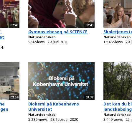
02:48
02:43
,
Gymnasiebesøg på SCIENCE
Skoletjenest
et
Naturvidenskab
Naturvidenskab
984 views
29. juni 2020
1.548 views
29. 
14
02:59
03:32
the
Biokemi på Københavns
Det kan du b
agen
Universitet
landskabsing
Naturvidenskab
Naturvidenskab
5.289 views
28. februar 2020
3.449 views
25.