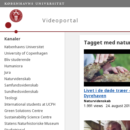
Videoportal
Kanaler
Tagget med natu
Københavns Universitet
University of Copenhagen
Bliv studerende
Humaniora
Jura
Naturvidenskab
Samfundsvidenskab
Livet i de døde træer 
Sundhedsvidenskab
Dyrehaven
Teologi
Naturvidenskab
International students at UCPH
1.991 views
24. august 20
Green Solutions Centre
Sustainability Science Centre
Statens Naturhistoriske Museum
Studietrivsel