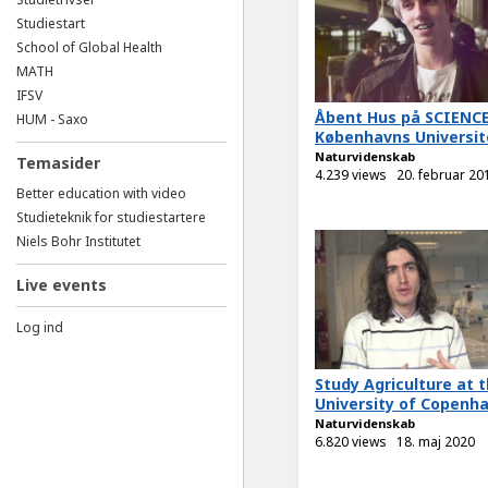
Studiestart
School of Global Health
MATH
IFSV
Åbent Hus på SCIENCE
HUM - Saxo
Københavns Universit
Naturvidenskab
Temasider
4.239 views
20. februar 20
Better education with video
Studieteknik for studiestartere
Niels Bohr Institutet
Live events
Log ind
Study Agriculture at 
University of Copenh
Naturvidenskab
6.820 views
18. maj 2020