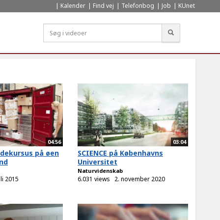
Kalender
Find vej
Telefonbog
Job
KUnet
Søg
04:56
03:04
odekursus på øen
SCIENCE på Københavns
and
Universitet
Naturvidenskab
uli 2015
6.031 views
2. november 2020