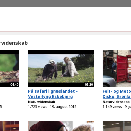
rvidenskab
04:40
05:20
-
På safari i græslandet -
Felt- og Met
Vesterlyng Eskebjerg
Disko, Grønl
Naturvidenskab
Naturvidenskab
15
1.723 views
19. august 2015
1.149 views
9. j