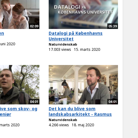
02:09
05:39
en
Datalogi på Københavns
Universitet
juni 2020
Naturvidenskab
17.003 views
15. marts 2020
04:01
04:01
live som skov- og
Det kan du blive som
eniør
landskabsarkitekt - Rasmus
Naturvidenskab
 marts 2020
4.266 views
18. maj 2020