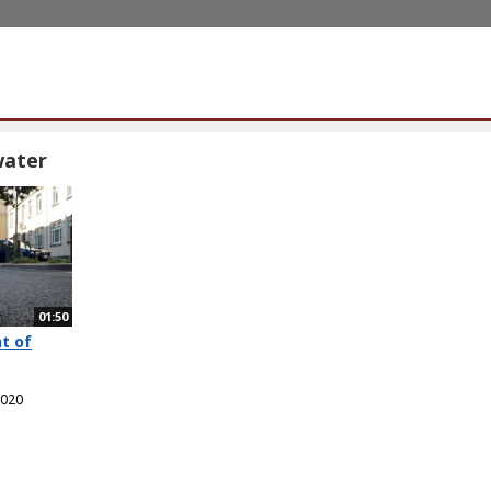
water
01:50
t of
2020