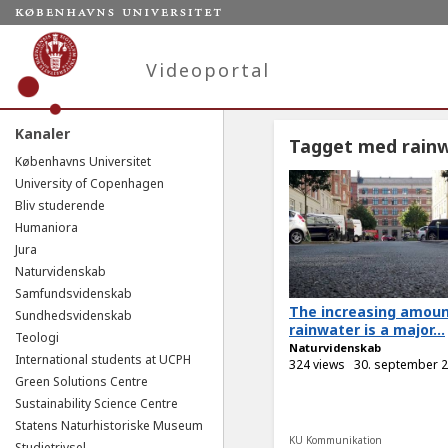
Videoportal
Kanaler
Tagget med rain
Københavns Universitet
University of Copenhagen
Bliv studerende
Humaniora
Jura
Naturvidenskab
Samfundsvidenskab
The increasing amoun
Sundhedsvidenskab
rainwater is a major...
Teologi
Naturvidenskab
International students at UCPH
324 views
30. september 
Green Solutions Centre
Sustainability Science Centre
Statens Naturhistoriske Museum
KU Kommunikation
Studietrivsel