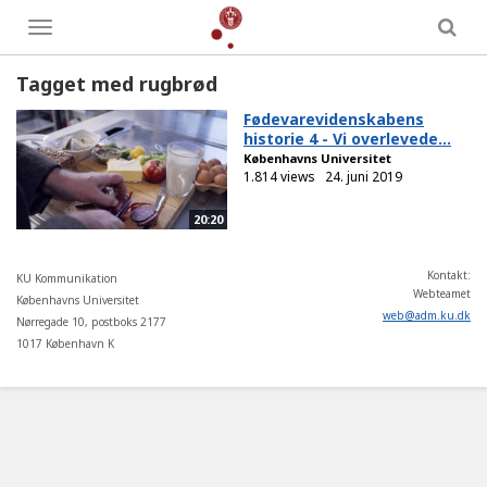
Toggle
menu
Tagget med rugbrød
Fødevarevidenskabens
historie 4 - Vi overlevede...
Københavns Universitet
1.814 views
24. juni 2019
20:20
Kontakt:
KU Kommunikation
Webteamet
Københavns Universitet
web
@
adm
.
ku
.
dk
Nørregade 10, postboks 2177
1017 København K