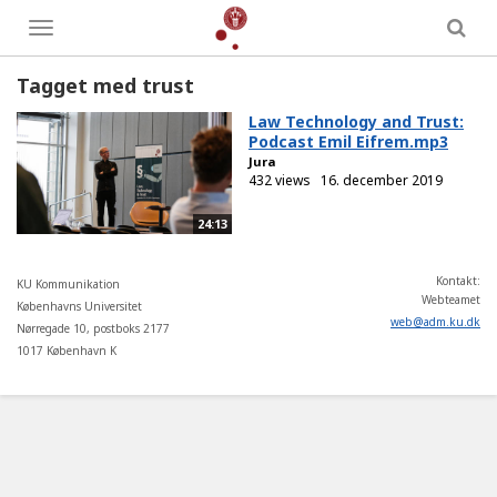
Toggle
menu
Tagget med trust
Law Technology and Trust:
Podcast Emil Eifrem.mp3
Jura
432 views
16. december 2019
24:13
Kontakt:
KU Kommunikation
Webteamet
Københavns Universitet
web
@
adm
.
ku
.
dk
Nørregade 10, postboks 2177
1017 København K