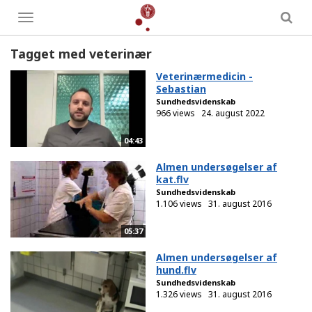
Toggle
menu
Tagget med veterinær
Veterinærmedicin -
Sebastian
Sundhedsvidenskab
966 views
24. august 2022
04:43
Almen undersøgelser af
kat.flv
Sundhedsvidenskab
1.106 views
31. august 2016
05:37
Almen undersøgelser af
hund.flv
Sundhedsvidenskab
1.326 views
31. august 2016