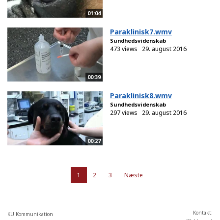
01:04
Paraklinisk7.wmv
Sundhedsvidenskab
473 views
29. august 2016
00:39
Paraklinisk8.wmv
Sundhedsvidenskab
297 views
29. august 2016
00:27
1
2
3
Næste
Kontakt:
KU Kommunikation