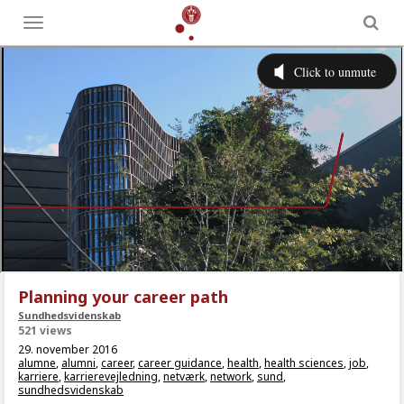
Toggle
menu
Planning your career path
Sundhedsvidenskab
521 views
29. november 2016
alumne
,
alumni
,
career
,
career guidance
,
health
,
health sciences
,
job
,
karriere
,
karrierevejledning
,
netværk
,
network
,
sund
,
sundhedsvidenskab