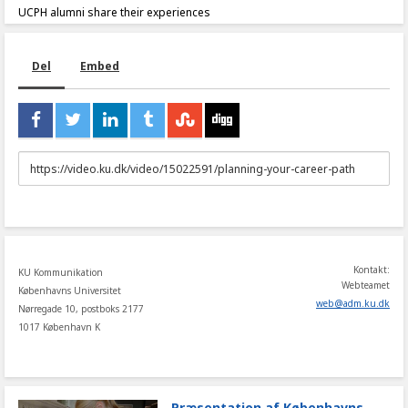
UCPH alumni share their experiences
Del
Embed
URL
to
share
Kontakt:
KU Kommunikation
Webteamet
Københavns Universitet
web
@
adm
.
ku
.
dk
Nørregade 10, postboks 2177
1017 København K
Præsentation af Københavns