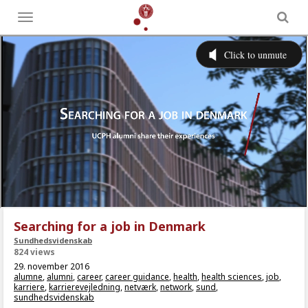
Toggle
menu
Searching for a job in Denmark
Sundhedsvidenskab
824 views
29. november 2016
alumne
,
alumni
,
career
,
career guidance
,
health
,
health sciences
,
job
,
karriere
,
karrierevejledning
,
netværk
,
network
,
sund
,
sundhedsvidenskab