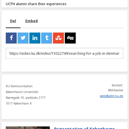
UCPH alumni share their experiences
Del
Embed
URL
to
share
Kontakt:
KU Kommunikation
Webteamet
Københavns Universitet
web
@
adm
.
ku
.
dk
Nørregade 10, postboks 2177
1017 København K
Præsentation af Københavns