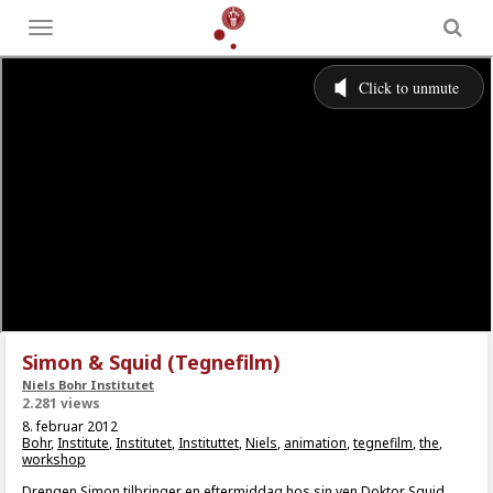
Toggle
menu
Simon & Squid (Tegnefilm)
Niels Bohr Institutet
2.281 views
8. februar 2012
Bohr
,
Institute
,
Institutet
,
Instituttet
,
Niels
,
animation
,
tegnefilm
,
the
,
workshop
Drengen Simon tilbringer en eftermiddag hos sin ven Doktor Squid,