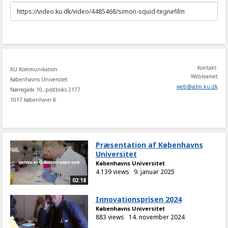
URL
to
share
Kontakt:
KU Kommunikation
Webteamet
Københavns Universitet
web
@
adm
.
ku
.
dk
Nørregade 10, postboks 2177
1017 København K
Præsentation af Københavns
Universitet
Københavns Universitet
4.139 views
9. januar 2025
02:18
Innovationsprisen 2024
Københavns Universitet
883 views
14. november 2024