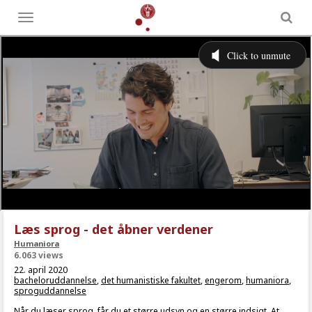
Toggle
menu
Læs sprog - det åbner verdener
Humaniora
6.063 views
22. april 2020
bacheloruddannelse
,
det humanistiske fakultet
,
engerom
,
humaniora
,
sproguddannelse
Når du læser sprog, får du et større udsyn og en større indsigt. At