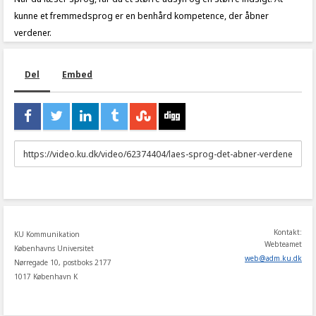
kunne et fremmedsprog er en benhård kompetence, der åbner
verdener.
Del
Embed
URL
to
share
Kontakt:
KU Kommunikation
Webteamet
Københavns Universitet
web
@
adm
.
ku
.
dk
Nørregade 10, postboks 2177
1017 København K