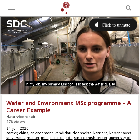
Toggle
menu
Water and Environment MSc programme – A
Career Example
Naturvidenskab
278 views
24. juni 2020
career
,
china
,
environment
,
kandidatuddannelse
,
karriere
,
københavns
universitet
,
master
,
msc
,
science
,
sdc
,
sino-danish center
,
university of