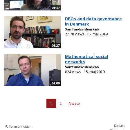
01:37
DPOs and data governance
in Denmark
Samfundsvidenskab
2.178 views
15. maj 2019
01:27
Mathematical social
networks
Samfundsvidenskab
824 views
15. maj 2019
01:00
1
2
Næste
Kontakt:
KU Kommunikation