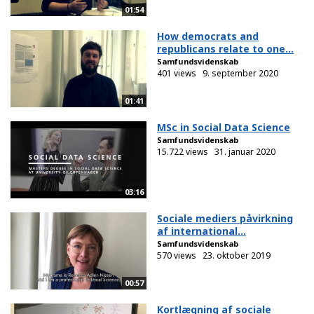
01:54
How democrats and
republicans relate to one...
Samfundsvidenskab
401 views
9. september 2020
01:41
MSc in Social Data Science
Samfundsvidenskab
15.722 views
31. januar 2020
03:16
Sociale mediers påvirkning
af international...
Samfundsvidenskab
570 views
23. oktober 2019
00:57
Kortlægning af sociale