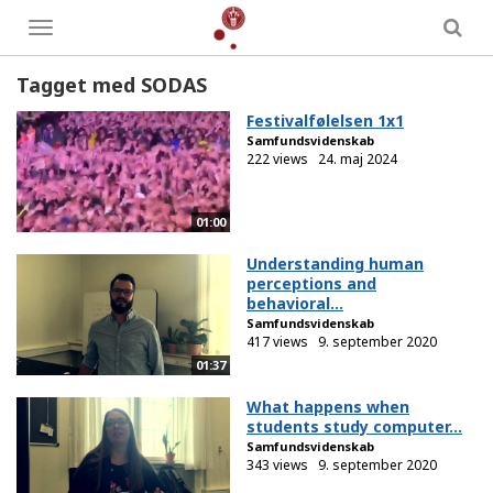
Toggle
menu
Tagget med SODAS
Festivalfølelsen 1x1
Samfundsvidenskab
222 views
24. maj 2024
01:00
Understanding human
perceptions and
behavioral...
Samfundsvidenskab
417 views
9. september 2020
01:37
What happens when
students study computer...
Samfundsvidenskab
343 views
9. september 2020