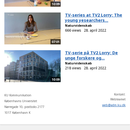
10:09
TV-series at TV2 Lorry: The
young yesearchers...
Naturvidenskab
666 views
28. april 2022
07:01
TV-serie på TV2 Lorry: De
unge forskere og...
Naturvidenskab
218 views
28. april 2022
10:09
Kontakt:
KU Kommunikation
Webteamet
Københavns Universitet
web
@
adm
.
ku
.
dk
Nørregade 10, postboks 2177
1017 København K