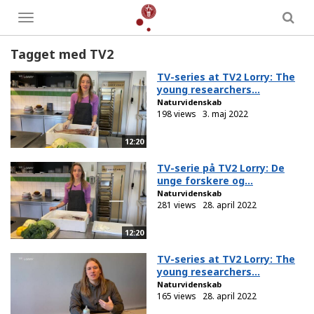
Toggle
menu
Tagget med TV2
TV-series at TV2 Lorry: The
young researchers...
Naturvidenskab
198 views
3. maj 2022
12:20
TV-serie på TV2 Lorry: De
unge forskere og...
Naturvidenskab
281 views
28. april 2022
12:20
TV-series at TV2 Lorry: The
young researchers...
Naturvidenskab
165 views
28. april 2022