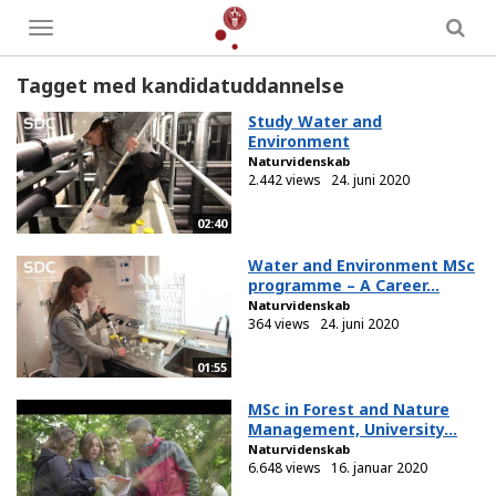
Toggle
menu
Tagget med kandidatuddannelse
Study Water and
Environment
Naturvidenskab
2.442 views
24. juni 2020
02:40
Water and Environment MSc
programme – A Career...
Naturvidenskab
364 views
24. juni 2020
01:55
MSc in Forest and Nature
Management, University...
Naturvidenskab
6.648 views
16. januar 2020