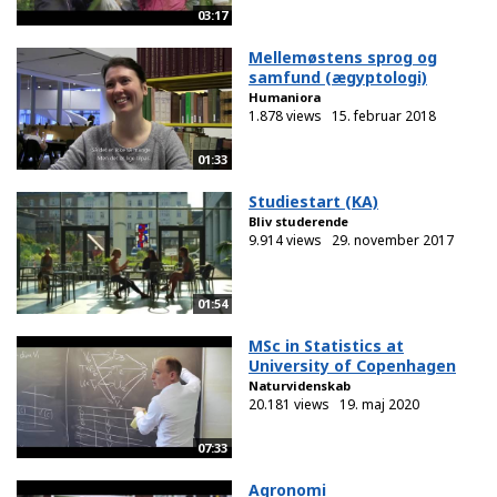
03:17
Mellemøstens sprog og
samfund (ægyptologi)
Humaniora
1.878 views
15. februar 2018
01:33
Studiestart (KA)
Bliv studerende
9.914 views
29. november 2017
01:54
MSc in Statistics at
University of Copenhagen
Naturvidenskab
20.181 views
19. maj 2020
07:33
Agronomi