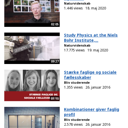
Naturvidenskab
1.446 views
18. maj 2020
02:05
Study Physics at the Niels
Bohr Institute,...
Naturvidenskab
17.775 views
19. maj 2020
09:27
Stærke faglige og sociale
fællesskaber
Bliv studerende
1.355 views
26. januar 2016
01:10
Kombinationer giver faglig
profil
Bliv studerende
2.578 views
26. januar 2016