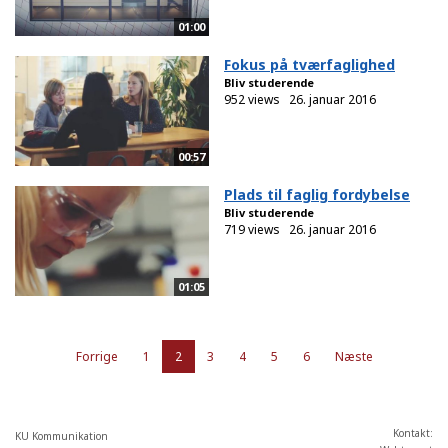
01:00
Fokus på tværfaglighed
Bliv studerende
952 views
26. januar 2016
00:57
Plads til faglig fordybelse
Bliv studerende
719 views
26. januar 2016
01:05
Forrige
1
2
3
4
5
6
Næste
Kontakt:
KU Kommunikation