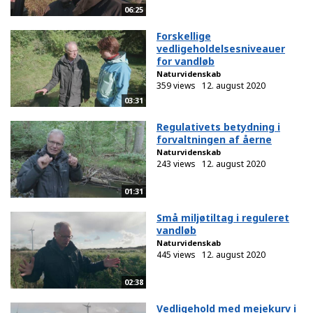
06:25
Forskellige
vedligeholdelsesniveauer
for vandløb
Naturvidenskab
359 views
12. august 2020
03:31
Regulativets betydning i
forvaltningen af åerne
Naturvidenskab
243 views
12. august 2020
01:31
Små miljøtiltag i reguleret
vandløb
Naturvidenskab
445 views
12. august 2020
02:38
Vedligehold med mejekurv i