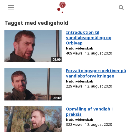
Toggle
menu
Tagget med vedligehold
Introduktion til
vandløbsopmåling og
Orbivap
Naturvidenskab
409 views
12. august 2020
08:09
Forvaltningsperspektiver på
vandløbsforvaltningen
Naturvidenskab
229 views
12. august 2020
06:40
Opmåling af vandløb i
praksis
Naturvidenskab
322 views
12. august 2020